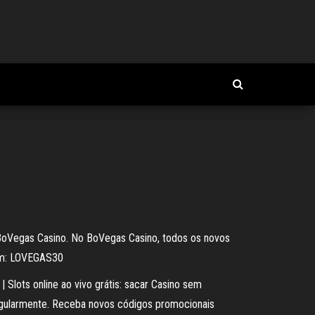
BoVegas Casino. No BoVegas Casino, todos os novos
pom: LOVEGAS30
Slots online ao vivo grátis: sacar Casino sem
egularmente. Receba novos códigos promocionais