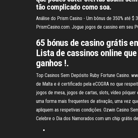
tão complicado como soa.
Análise do Prism Casino - Um bônus de 350% até $ 
PrismCasino.com. Jogue jogos de cassino em seu PC
65 bónus de casino grátis e
Lista de cassinos online qu
ganhos !.
Top Casinos Sem Depósito Ruby Fortune Casino. www.
de Malta e é certificado pela eCOGRA no que respeit
jogos de mesa, jogos de cartas, slots, vídeo póquer
uma forma mais frequentes de ativação, uma vez qu
apliquem as respetivas condições. Ozwin Casino Sem
Celebre o Dia dos Namorados com um chip grátis de 