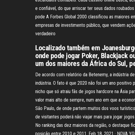
e confiável, do que arriscar ter seus dados roubados
pode A Forbes Global 2000 classificou as maiores e
empresas de investimento público, que vendem açõe
verdadeiro
Localizado também em Joanesburgo
onde pode jogar Poker, Blackjack o
um dos maiores da África do Sul, pe
De acordo com relatório da Betenemy, a indústria de
indústria. O fato é que 2020 não foi um ano positivo
nicho que só atraiu fãs de jogos hardcore na Ásia p
valor mais alto de sempre, num ano em que a econom
São Paulo, de onde partem muitos dos voos turísticos
de visitantes poderá não viajar mais para jogar jogo
No ranking das dez maiores da região, o destaque f
posição entre 2010 e 2011. Feb 18, 2021 · NOVA Y