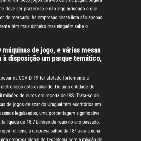
line deve ser prazeroso e não algo arriscado e que
lor de mercado. As empresas nessa lista são apenas
mente têm mais dinheiro mas ninguém sabe o
máquinas de jogo, e várias mesas
m à disposição um parque temático,
o apesar da COVID-19 ter afetado fortemente a
s eletrônicos está evoluindo. De uma entidade de
il milhões de euros em receita de IRS. Trata-se do
sas de jogos de azar do Uruguai têm escritórios em
assinos legalizados, uma porcentagem significativa
ta líquida de 18,7 bilhões de reais no ano passado.
igem chilena, a empresa saltou da 18ª para a nona
uma empresa global de tecnologia com a missão de