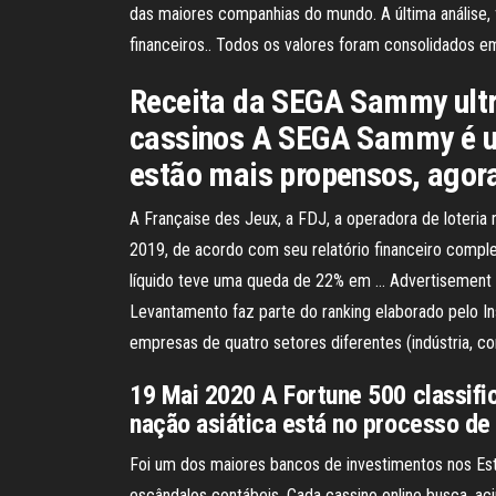
das maiores companhias do mundo. A última análise, f
financeiros.. Todos os valores foram consolidados e
Receita da SEGA Sammy ultr
cassinos A SEGA Sammy é um
estão mais propensos, agora
A Française des Jeux, a FDJ, a operadora de loteria 
2019, de acordo com seu relatório financeiro complet
líquido teve uma queda de 22% em … Advertisement A
Levantamento faz parte do ranking elaborado pelo Ins
empresas de quatro setores diferentes (indústria, co
19 Mai 2020 A Fortune 500 classif
nação asiática está no processo de
Foi um dos maiores bancos de investimentos nos Est
escândalos contábeis. Cada cassino online busca, ac