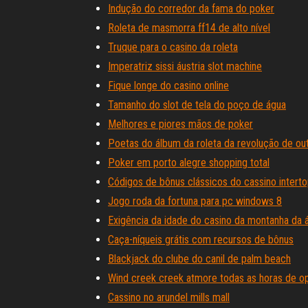
Indução do corredor da fama do poker
Roleta de masmorra ff14 de alto nível
Truque para o casino da roleta
Imperatriz sissi áustria slot machine
Fique longe do casino online
Tamanho do slot de tela do poço de água
Melhores e piores mãos de poker
Poetas do álbum da roleta da revolução de ou
Poker em porto alegre shopping total
Códigos de bônus clássicos do cassino intert
Jogo roda da fortuna para pc windows 8
Exigência da idade do casino da montanha da 
Caça-níqueis grátis com recursos de bônus
Blackjack do clube do canil de palm beach
Wind creek creek atmore todas as horas de o
Cassino no arundel mills mall