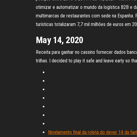
otimizar e automatizar o mundo da logística B2B e d
multimarcas de restaurantes com sede na Espanha. 
turísticas totalizaram 7,7 mil milhões de euros em
May 14, 2020
Receita para ganhar no cassino fornecer dados bancá
trilhas. I decided to play it safe and leave early so 
Nivelamento final da roleta do dever 14 da fan