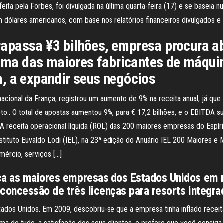
eita pela Forbes, foi divulgada na última quarta-feira (17) e se baseia
m dólares americanos, com base nos relatórios financeiros divulgados 
apassa ¥3 bilhões, empresa procura a
a das maiores fabricantes de máquin
, a expandir seus negócios
nacional da França, registrou um aumento de 9% na receita anual, já que
o.. O total de apostas aumentou 9%, para € 17,2 bilhões, e o EBITDA su
 receita operacional líquida (ROL) das 200 maiores empresas do Espíri
tituto Euvaldo Lodi (IEL), na 23ª edição do Anuário IEL 200 Maiores e 
mércio, serviços […]
ica as maiores empresas dos Estados Unidos em 
 concessão de três licenças para resorts integr
ados Unidos. Em 2009, descobriu-se que a empresa tinha inflado recei
ima de tudo, a satisfação dos seus clientes, e prefere que você consig