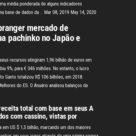
 numa média ponderada de alguns indicadores
e na base de dados da … Mar 08, 2019 May 14, 2020
branger mercado de
a pachinko no Japão e
 seus recursos atingiram 1,96 bilhão de euros em
biu 9%, para € 346 milhões. No entanto, o lucro
to Santo totalizou R$ 106 bilhões, em 2018.
Melhores do ES. O Anuário analisou balanços de
receita total com base em seus A
ados com cassino, vistas por
ta em US $ 1,5 bilhão, marcando um dos maiores
a entrar em seus jogos através de uma página segura