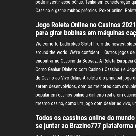
pode investir esse bónus. Tenha em consideração qu
Cassino e ganhe muitos prêmios. Poker online, Role
Jogo Roleta Online no Casinos 2021 
para girar bobinas em máquinas caça
Welcome to Ladbrokes Slots! From the newest slots 
around the world. We’re confident … Outros jogos d
encontrar no Cassino da Betway.. A Roleta Europeia é
Como Ganhar Dinheiro com Casino ( Cassino ) e Jogos 
de Casino ao Vivo Online A roleta é o principal jogo
serem desenvolvidos, com os melhores com croupiers
popular em casinos online a dinheiro real e em casi
mesmo casino, como um jogo com dealer ao vivo, u
Todos os cassinos online do mundo 
se juntar ao Brazino777 plataforma