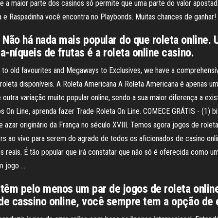
e a maior parte dos casinos só permite que uma parte do valor apostad
ta e Raspadinha você encontra no Playbonds. Muitas chances de ganhar!
Não há nada mais popular do que roleta online. 
-níqueis de frutas é a roleta online casino.
to old favourites and Megaways to Exclusives, we have a comprehensiv
e roleta disponíveis. A Roleta Americana A Roleta Americana é apenas 
 outra variação muito popular online, sendo a sua maior diferença a exi
On Line, aprenda fazer Trade Roleta On Line. COMECE GRÁTIS - (1) bit.l
 de azar originário da França no século XVIII. Temos agora jogos de role
 ao vivo para serem do agrado de todos os aficionados de casino onl
nos reais. É tão popular que irá constatar que não só é oferecida como 
m jogo …
têm pelo menos um par de jogos de roleta onlin
 de cassino online, você sempre tem a opção de 