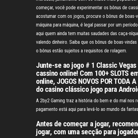
começar, você pode experimentar os bônus de cassi
acostumar com os jogos, procure o bônus de boas-v
máquina para máquina, é legal passar por um período
aqui quem ainda tem muitas saudades das caça-níquei
valendo dinheiro. Saiba que os bônus de boas-vindas
o bônus estão sujeitos a requisitos de rolagem.
Junte-se ao jogo # 1 Classic Vegas
cassino online! Com 100+ SLOTS em
online, JOGOS NOVOS POR TODA A S
do casino clássico jogo para Androi
A 2by2 Gaming traz a história do bem e do mal nos r
pagamento está aqui para levá-lo ao mundo da fantas
Antes de começar a jogar, recomend
jogar, com uma secção para jogador