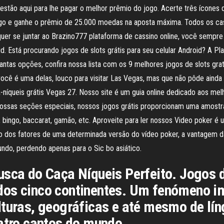
estão aqui para lhe pagar o melhor prêmio do jogo. Acerte três ícones
jogo e ganhe o prêmio de 25.000 moedas na aposta máxima. Todos os c
quer se juntar ao Brazino777 plataforma de cassino online, você sempre
oid. Está procurando jogos de slots grátis para seu celular Android? A
 tantas opções, confira nossa lista com os 9 melhores jogos de slots gr
cê é uma delas, louco para visitar Las Vegas, mas que não pôde ainda v
íqueis grátis Vegas 27. Nosso site é um guia online dedicado aos melh
nossas seções especiais, nossos jogos grátis proporcionam uma amostra 
k, bingo, baccarat, gamão, etc. Aproveite para ler nossos Video poker 
 dos fatores de uma determinada versão do vídeo poker, a vantagem da
do, perdendo apenas para o Sic bo asiático.
usca do Caça Níqueis Perfeito. Jogos d
dos cinco continentes. Um fenómeno i
lturas, geográficas e até mesmo de lín
uatro cantos do mundo.