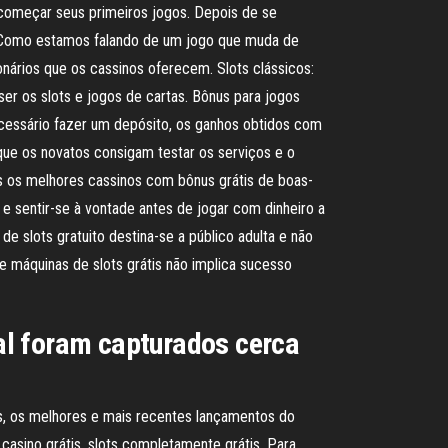
começar seus primeiros jogos. Depois de se
. Como estamos falando de um jogo que muda de
onários que os cassinos oferecem. Slots clássicos:
er os slots e jogos de cartas. Bônus para jogos
necessário fazer um depósito, os ganhos obtidos com
que os novatos consigam testar os serviços e o
os os melhores cassinos com bônus grátis de boas-
 e sentir-se à vontade antes de jogar com dinheiro a
e slots gratuito destina-se a público adulta e não
e máquinas de slots grátis não implica sucesso
al foram capturados cerca
es, os melhores e mais recentes lançamentos do
asino grátis, slots completamente grátis. Para