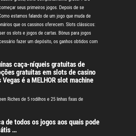
começar seus primeiros jogos. Depois de se
. Como estamos falando de um jogo que muda de
onários que os cassinos oferecem. Slots clássicos:
er os slots e jogos de cartas. Bônus para jogos
necessário fazer um depósito, os ganhos obtidos com
inas caça-níqueis gratuitas de
ões gratuitas em slots de casino
s Vegas é a MELHOR slot machine
n Riches de 5 rodilhos e 25 linhas fixas de
a de todos os jogos aos quais pode
átis …