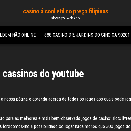
casino álcool etílico preço filipinas
slotyngva.web.app
OLDEM NÃO ONLINE
888 CASINO DR. JARDINS DO SINO CA 90201
a cassinos do youtube
 a nossa página e aprenda acerca de todos os jogos aos quais pode jo
to para as melhores e mais bem-observada jogos de casino: slots livr
Oferecemos-lhe a possibilidade de jogar nada menos que 300 jogos de c