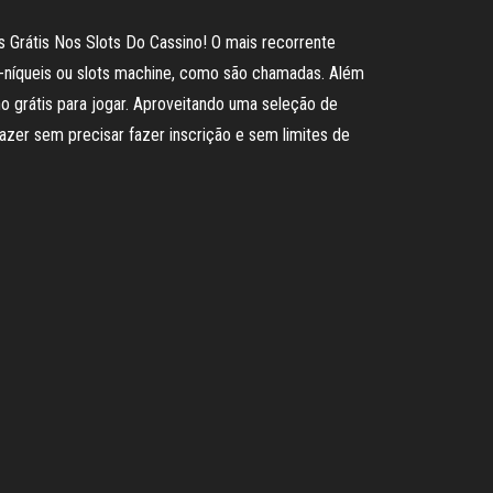
s Grátis Nos Slots Do Cassino! O mais recorrente
ça-níqueis ou slots machine, como são chamadas. Além
 grátis para jogar. Aproveitando uma seleção de
azer sem precisar fazer inscrição e sem limites de