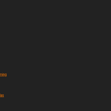
ming
das