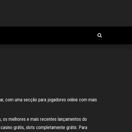
gar, com uma secção para jogadores online com mais
es, os melhores e mais recentes lançamentos do
asino grátis, slots completamente grátis. Para