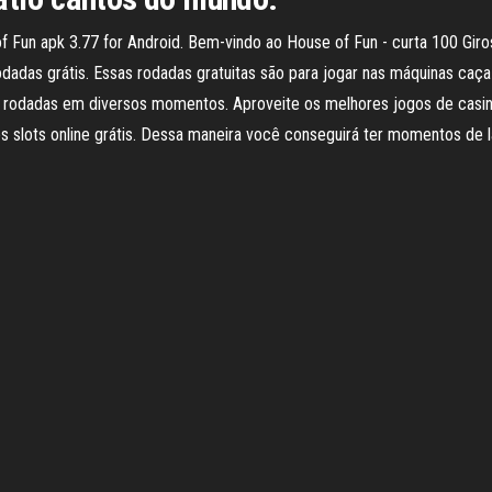
of Fun apk 3.77 for Android. Bem-vindo ao House of Fun - curta 100 Giro
odadas grátis. Essas rodadas gratuitas são para jogar nas máquinas ca
e rodadas em diversos momentos. Aproveite os melhores jogos de casino
s slots online grátis. Dessa maneira você conseguirá ter momentos de l