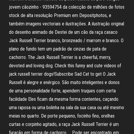
jovem cãozinho - 93594754 da colecção de milhões de fotos
stock de alta resolução Premium em Depositphotos, e
também imagens vectoriais e ilustrações. A ilustração original
do desenho animado de Destei de um cão da raça casaco
Jack Russell Terrier branco, bronzeado / marrom e branco. O
plano de fundo tem um padrão de cinzas de pata de
cachorro. The Jack Russell Terrier is a cheerful, merry,
devoted and loving dog. Check this funny and cute videos of
jack russell terrier dogs!Subscribe Sad Cat to get O Jack
Russell é alegre e enérgico. São muito inteligentes e donos
de uma personalidade forte, apendem truques com certa
facilidade Eles ficam da mesma forma contentes, caçando
uma raposa ou uma bolinha na sala da sua casa ou até mesmo
meias no quarto. De porte pequeno, focinho fino, orelhas
curtas e corpinho agitado, a raça Jack Russell Terrier é um
furacão em forma de cachorro.⠀ Pode ser encontrado em