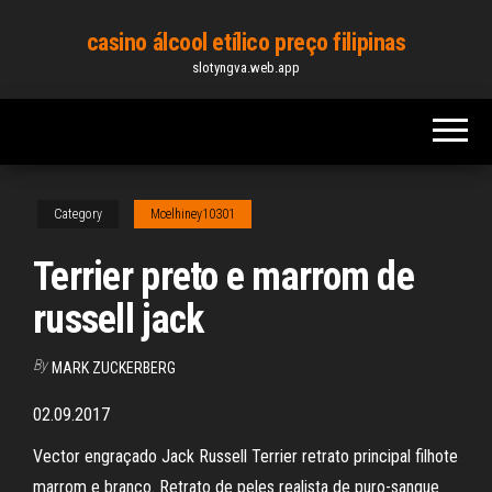
Skip
casino álcool etílico preço filipinas
to
slotyngva.web.app
the
content
Category
Mcelhiney10301
Terrier preto e marrom de
russell jack
By
MARK ZUCKERBERG
02.09.2017
Vector engraçado Jack Russell Terrier retrato principal filhote
marrom e branco. Retrato de peles realista de puro-sangue