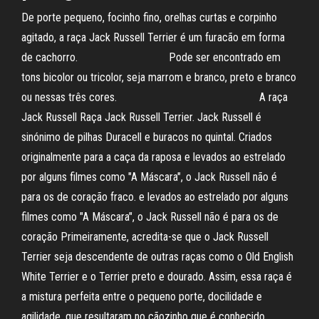
De porte pequeno, focinho fino, orelhas curtas e corpinho
agitado, a raça Jack Russell Terrier é um furacão em forma
de cachorro.⠀ ⠀⠀⠀⠀⠀⠀⠀⠀⠀ Pode ser encontrado em
tons bicolor ou tricolor, seja marrom e branco, preto e branco
ou nessas três cores. ⠀⠀⠀⠀⠀⠀⠀⠀⠀⠀⠀⠀⠀⠀⠀⠀ A raça
Jack Russell Raça Jack Russell Terrier. Jack Russell é
sinónimo de pilhas Duracell e buracos no quintal. Criados
originalmente para a caça da raposa e levados ao estrelado
por alguns filmes como "A Máscara", o Jack Russell não é
para os de coração fraco. e levados ao estrelado por alguns
filmes como "A Máscara", o Jack Russell não é para os de
coração Primeiramente, acredita-se que o Jack Russell
Terrier seja descendente de outras raças como o Old English
White Terrier e o Terrier preto e dourado. Assim, essa raça é
a mistura perfeita entre o pequeno porte, docilidade e
agilidade, que resultaram no cãozinho que é conhecido