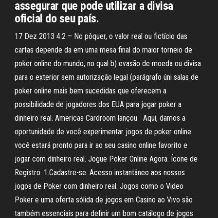
assegurar que pode utilizar a divisa
oficial do seu país.
17 Dez 2013 4.2 – No pôquer, o valor real ou fictício das
cartas depende da em uma mesa final do maior torneio de
poker online do mundo, no qual b) evasão de moeda ou divisa
para o exterior sem autorização legal (parágrafo úni salas de
poker online mais bem sucedidas que oferecem a
possibilidade de jogadores dos EUA para jogar poker a
dinheiro real. Americas Cardroom lançou Aqui, damos a
oportunidade de você experimentar jogos de poker online
você estará pronto para ir ao seu casino online favorito e
jogar com dinheiro real. Jogue Poker Online Agora. Ícone de
Registro. 1.Cadastre-se. Acesso instantâneo aos nossos
jogos de Poker com dinheiro real. Jogos como o Video
Poker e uma oferta sólida de jogos em Casino ao Vivo são
também essenciais para definir um bom catálogo de jogos