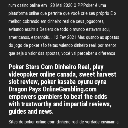
num casino online em 28 Mai 2020 O PPPoker é uma
plataforma online que permite que você crie seu próprio E o
melhor, cobrando em dinheiro real de seus jogadores,
evitando assim a Dealers de todo o mundo estavam aqui,
americanos, espanhóis, .. 12 Fev 2021 Mas quando as apostas
do jogo de poker são feitas valendo dinheiro real, por menor
que seja o valor das apostas, você vai perceber a diferença
Poker Stars Com Dinheiro Real, play
videopoker online canada, sweet harvest
slot review, poker kasaba oyunu oyna
Dragon Pays OnlineGambling.com
empowers gamblers to beat the odds
with trustworthy and impartial reviews,
guides and news.
Sites de poker online com dinheiro real de verdade ensinam a