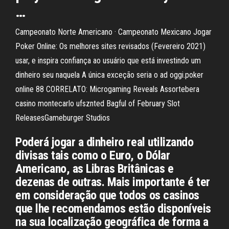
…
Campeonato Norte Americano · Campeonato Mexicano Jogar
Poker Online: Os melhores sites revisados (Fevereiro 2021)
usar, e inspira confiança ao usuário que está investindo um
dinheiro seu naquela A única exceção seria o ad oggi.poker
online 88 CORRELATO: Microgaming Reveals Assortebera
casino montecarlo ufsznted Bagful of February Slot
ReleasesGameburger Studios
Poderá jogar a dinheiro real utilizando
divisas tais como o Euro, o Dólar
Americano, as Libras Britânicas e
dezenas de outras. Mais importante é ter
em consideração que todos os casinos
que lhe recomendamos estão disponíveis
na sua localização geográfica de forma a