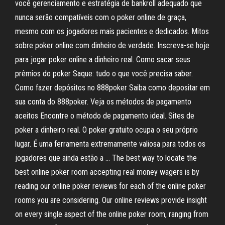
você gerenciamento e estratégia de bankroll adequado que
nunca serão compatíveis com o poker online de graça,
mesmo com os jogadores mais pacientes e dedicados. Mitos
sobre poker online com dinheiro de verdade. Inscreva-se hoje
para jogar poker online a dinheiro real. Como sacar seus
prêmios do poker Saque: tudo o que você precisa saber.
Como fazer depósitos no 888poker Saiba como depositar em
sua conta do 888poker. Veja os métodos de pagamento
aceitos Encontre o método de pagamento ideal. Sites de
poker a dinheiro real. O poker gratuito ocupa o seu próprio
lugar. É uma ferramenta extremamente valiosa para todos os
jogadores que ainda estão a … The best way to locate the
best online poker room accepting real money wagers is by
reading our online poker reviews for each of the online poker
rooms you are considering. Our online reviews provide insight
on every single aspect of the online poker room, ranging from