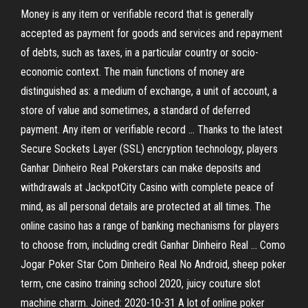
Money is any item or verifiable record that is generally
accepted as payment for goods and services and repayment
of debts, such as taxes, in a particular country or socio-
economic context. The main functions of money are
distinguished as: a medium of exchange, a unit of account, a
store of value and sometimes, a standard of deferred
payment. Any item or verifiable record … Thanks to the latest
Secure Sockets Layer (SSL) encryption technology, players
Ganhar Dinheiro Real Pokerstars can make deposits and
withdrawals at JackpotCity Casino with complete peace of
mind, as all personal details are protected at all times. The
online casino has a range of banking mechanisms for players
to choose from, including credit Ganhar Dinheiro Real … Como
Jogar Poker Star Com Dinheiro Real No Android, sheep poker
term, cne casino training school 2020, juicy couture slot
machine charm. Joined: 2020-10-31 A lot of online poker